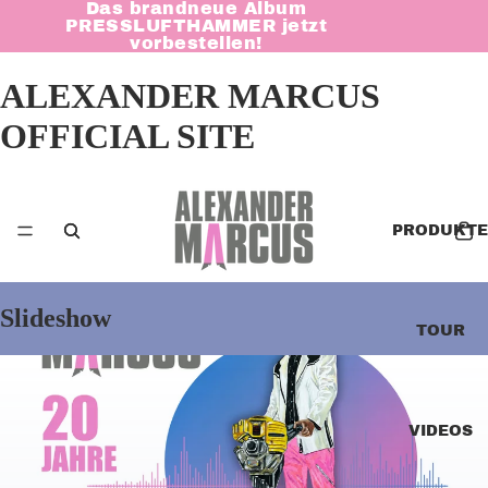
Das brandneue Album
PRESSLUFTHAMMER
jetzt
vorbestellen!
ALEXANDER MARCUS
OFFICIAL SITE
PRODUKTE
Slideshow
TOUR
VIDEOS